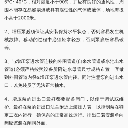
5℃~40℃，相对湿度小于90%，并应有良好的通风性，周
围不能存在易燃易爆或具有腐蚀性的气体或液体，场地海拔
不高于2000米。
2、增压泵必须保证其安装保持水平状态，否则容易发生机
械故障。移动的过程中必须轻拿轻放，否则泵底板容易破
碎。
3、与增压泵进水管连接的外围管道(自来水管道或水池出水
管道)必须严格按照设备所附进水母管尺寸规格布置，宜做
到外围管道内径≥增压泵进水管内径。同时注意泵的进出水
口，以免装反了无法正常抽水。
4、增压泵的进出口最好都要配备阀门，以便于调试或维
护。最好在泵的进出口法兰附近上装压力表，以控制泵在额
定工况内运行，确保泵的正常高效运行。排出口若安装单向
阀应该装在闸阀外面。