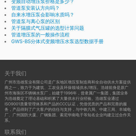
变频自动增压泵价格是多少？
管道泵安装认方向吗？
自来水增压泵会影响水质吗？
管道泵与离心泵的区别
关于隔膜式气压罐的选型计算问题
管道增压泵的一般操作流程
GWS-BS分体式变频增压水泵选型数据手册
关于我们
广州市浩雄泵业有限公司是广东地区增压泵制造商和全自动供水方案提供
商之一，致力于为建筑、工农业及环保领域供水/增压。浩雄前身是原广
州市海珠区不锈钢水泵厂，始建于1996年，曾隶属广一集团，集团业务
为浩雄奠定了理论基础和积累了大量供水行业经验。浩雄泵业通过
ISO9001质量管理体系和产品的CCC认证，凭借优质的产品和完善的服
务，产品得到了广大客户的信任与支持，与中铁六局、中建三局、丰城电
厂、广州国防大厦、广钢集团、索尼华南电子等知名企业均建立过合作关
系。
联系我们