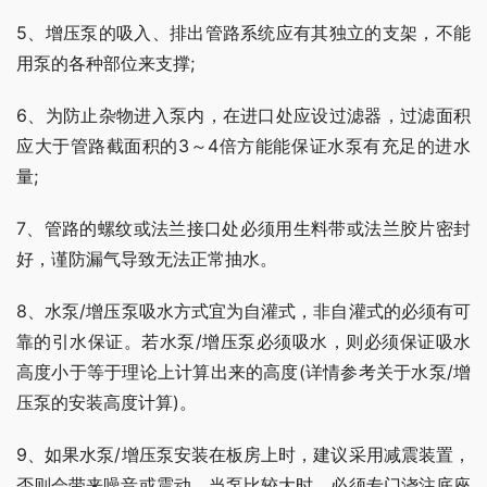
5、增压泵的吸入、排出管路系统应有其独立的支架，不能
用泵的各种部位来支撑;
6、为防止杂物进入泵内，在进口处应设过滤器，过滤面积
应大于管路截面积的3～4倍方能能保证水泵有充足的进水
量;
7、管路的螺纹或法兰接口处必须用生料带或法兰胶片密封
好，谨防漏气导致无法正常抽水。
8、水泵/增压泵吸水方式宜为自灌式，非自灌式的必须有可
靠的引水保证。若水泵/增压泵必须吸水，则必须保证吸水
高度小于等于理论上计算出来的高度(详情参考关于水泵/增
压泵的安装高度计算)。
9、如果水泵/增压泵安装在板房上时，建议采用减震装置，
否则会带来噪音或震动。当泵比较大时，必须专门浇注底座