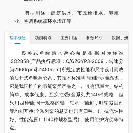
典型用途：建筑供水、市政给排水、养殖
业、空调系统循环水增压等
基本概述
功能特点
主要用途
参数尺寸
数据手册
IS卧式单级清水离心泵是根据国际标准
ISO2858(产品执行标准：Q/GZGYP3-2009，转速分
为2900rpm和1450rpm)所规定的性能和尺寸设计而成
的后开式单吸离心泵，其技术标准均向国际标准靠拢，
它是我国推广的节能泵类产品之一。具有流量大、结构
简单、成本低廉、互换性强(全系列共140种规格，但
只用四种轴;同一规格的轴，轴承，轴封，叶轮紧固件
等均能互换;全系列泵的悬架也只有四种。)、抗汽蚀性
好、性能范围广(140种规格型号)、使用维护方便等特
点。