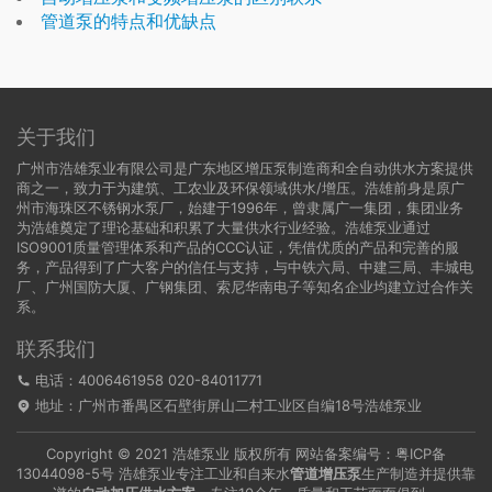
管道泵的特点和优缺点
关于我们
广州市浩雄泵业有限公司是广东地区增压泵制造商和全自动供水方案提供
商之一，致力于为建筑、工农业及环保领域供水/增压。浩雄前身是原广
州市海珠区不锈钢水泵厂，始建于1996年，曾隶属广一集团，集团业务
为浩雄奠定了理论基础和积累了大量供水行业经验。浩雄泵业通过
ISO9001质量管理体系和产品的CCC认证，凭借优质的产品和完善的服
务，产品得到了广大客户的信任与支持，与中铁六局、中建三局、丰城电
厂、广州国防大厦、广钢集团、索尼华南电子等知名企业均建立过合作关
系。
联系我们
电话：4006461958 020-84011771
地址：广州市番禺区石壁街屏山二村工业区自编18号浩雄泵业
Copyright © 2021 浩雄泵业 版权所有 网站备案编号：
粤ICP备
13044098-5号
浩雄泵业专注工业和自来水
管道增压泵
生产制造并提供靠