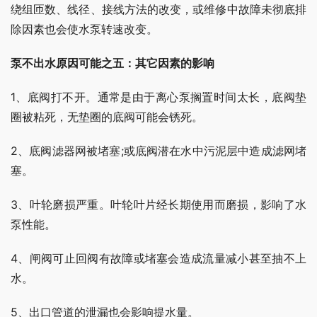
绕组匝数、线径、接线方法的改变，或维修中故障未彻底排
除因素也会使水泵转速改变。
泵不出水原因可能之五：其它因素的影响
1、底阀打不开。通常是由于离心泵搁置时间太长，底阀垫
圈被粘死，无垫圈的底阀可能会锈死。
2、底阀滤器网被堵塞;或底阀潜在水中污泥层中造成滤网堵
塞。
3、叶轮磨损严重。叶轮叶片经长期使用而磨损，影响了水
泵性能。
4、闸阀可止回阀有故障或堵塞会造成流量减小甚至抽不上
水。
5、出口管道的泄漏也会影响提水量。