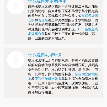
什么是自来水增压泵
自来水增压泵是泛指用于各种建筑二次供水加压
的泵的统称，自来水增压泵不局限于某个固定具
体型号的泵，其规格和型号众多，如
立式多级离
心泵
和
管道泵
都是常见类型的自来水增压泵，因
为这些泵的流量和扬程范围比较广泛，能满足各
种规模的低中高层建筑供水加压。
CRF轻型立式
多级离心泵
是使用较为广泛的新一代轻型、高
效、卫生的自来水增压泵。
什么是自动增压泵
增压水泵辅以水泵控制系统、管阀和稳压装置组
成的全自动供水系统即为全自动增压泵。其须具
备全自动运行、压力稳定且可调、清洁卫生、节
能、低噪音、操作简便等特点。
全自动变频增压
泵
和
变频恒压供水设备
就是主流的自动增压泵机
组，广泛用于低中高层建筑二次供水加压、工业
生产流程公司、农业园艺喷淋加压、冷却冷冻水
循环加压等用途。