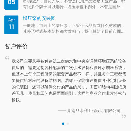
市场经济，百花齐放，不管是民用产品还是工业产品，都
05
有很多个牌子可以选择…增压泵也不例外，不管是国外还
是国内都有很多牌子可以选择，可以说是让人看花眼了，
增压泵的安装图
对与没有行业
Apr
一般地，市面上的增压泵，不管什么品牌或什么材质的，
11
其外形样式基本结构都大致相当，我们总结了目前市面上
四大类增压泵的外形结构的安装示意图 一、立式单级管道
式结构 图1，
客户评价
设备
我公司主要从事各种建筑二次供水和中央空调循环增压系统设备
统，
供应的，需要定制各种配套的二次供水设备和循环水增压系统，
都需
但基本上每个工程所需的配套产品都不一样，并且每个工程都需
设备
要提供给对应的设备结构图。浩雄不仅能快速提供各种定制设备
纸所
的总装图，还可以确保交付的产品的尺寸、工艺和结构与图纸所
松与
差无几，质量和工艺也是面面俱到，这样的商业合作非常轻松与
愉快。
—— 湖南**水利工程设计有限公司