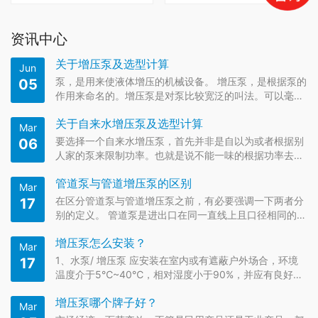
资讯中心
关于增压泵及选型计算
Jun
泵，是用来使液体增压的机械设备。 增压泵，是根据泵的
05
作用来命名的。增压泵是对泵比较宽泛的叫法。可以毫不
夸张的说：只要是泵都可以称为增压泵。
关于自来水增压泵及选型计算
Mar
要选择一个自来水增压泵，首先并非是自以为或者根据别
06
人家的泵来限制功率。也就是说不能一味的根据功率去选
择泵，现有的工业工艺，每家泵公司做出来的泵，在流
管道泵与管道增压泵的区别
量、扬程一定的
Mar
在区分管道泵与管道增压泵之前，有必要强调一下两者分
17
别的定义。 管道泵是进出口在同一直线上且口径相同的离
心泵，可像一段管道串联安装在管道的任何位置故取名为
增压泵怎么安装？
管道泵。
Mar
1、水泵/ 增压泵 应安装在室内或有遮蔽户外场合，环境
17
温度介于5℃~40℃，相对湿度小于90%，并应有良好的
通风性，周围不能存在易燃易爆或具有腐蚀性的气体或液
增压泵哪个牌子好？
体，场地海拔不高于
Mar