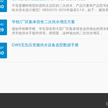
ec
不管是哪种类型的居民生活区的二次供水，产品方案和产品型号的
30
给水排水设计规范》GB50015-2010年版表3.1.9，如下： 建筑
学校/厂区集体宿舍二次供水增压方案
ec
诸如学校教学楼、学生宿舍和大型厂区集体宿舍这些场合的用水
29
求市政供水不能停供等。很明显，这种场合的二次供水增压，
DWS无负压变频供水设备选型数据手册
Apr
30