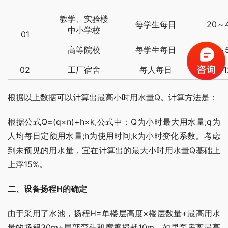
教学、实验楼
每学生每日
20～
中小学校
01
高等院校
每学生每日
40～
02
工厂宿舍
每人每日
100~1
根据以上数据可以计算出最高小时用水量Q。计算方法是：
根据公式Q=(q×n)÷h×k,公式中：Q为小时最大用水量;q为
人均每日定额用水量;h为使用时间;k为小时变化系数。考虑
到未预见的用水量，宜在计算出的最大小时用水量Q基础上
上浮15%。
二、设备扬程H的确定
由于采用了水池，扬程H=单楼层高度×楼层数量+最高用水
量的扬程30m+局部弯头和摩擦损耗10m。如果泵房离最高