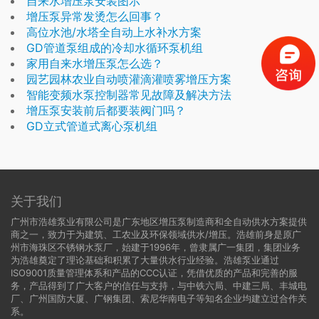
自来水增压泵安装图示
增压泵异常发烫怎么回事？
高位水池/水塔全自动上水补水方案
GD管道泵组成的冷却水循环泵机组
家用自来水增压泵怎么选？
园艺园林农业自动喷灌滴灌喷雾增压方案
智能变频水泵控制器常见故障及解决方法
增压泵安装前后都要装阀门吗？
GD立式管道式离心泵机组
关于我们
广州市浩雄泵业有限公司是广东地区增压泵制造商和全自动供水方案提供
商之一，致力于为建筑、工农业及环保领域供水/增压。浩雄前身是原广
州市海珠区不锈钢水泵厂，始建于1996年，曾隶属广一集团，集团业务
为浩雄奠定了理论基础和积累了大量供水行业经验。浩雄泵业通过
ISO9001质量管理体系和产品的CCC认证，凭借优质的产品和完善的服
务，产品得到了广大客户的信任与支持，与中铁六局、中建三局、丰城电
厂、广州国防大厦、广钢集团、索尼华南电子等知名企业均建立过合作关
系。