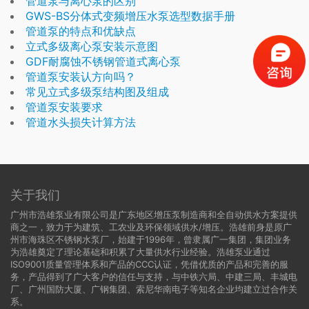
管道泵与离心泵的区别
GWS-BS分体式变频增压水泵选型数据手册
管道泵的特点和优缺点
立式多级离心泵安装示意图
GDF耐腐蚀不锈钢管道式离心泵
管道泵安装认方向吗？
常见立式多级泵结构图及组成
管道泵安装要求
管道水头损失计算方法
关于我们
广州市浩雄泵业有限公司是广东地区增压泵制造商和全自动供水方案提供
商之一，致力于为建筑、工农业及环保领域供水/增压。浩雄前身是原广
州市海珠区不锈钢水泵厂，始建于1996年，曾隶属广一集团，集团业务
为浩雄奠定了理论基础和积累了大量供水行业经验。浩雄泵业通过
ISO9001质量管理体系和产品的CCC认证，凭借优质的产品和完善的服
务，产品得到了广大客户的信任与支持，与中铁六局、中建三局、丰城电
厂、广州国防大厦、广钢集团、索尼华南电子等知名企业均建立过合作关
系。