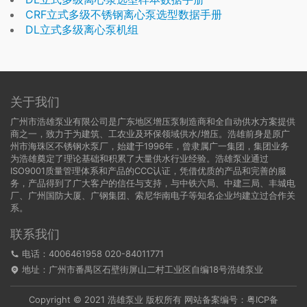
CRF立式多级不锈钢离心泵选型数据手册
DL立式多级离心泵机组
关于我们
广州市浩雄泵业有限公司是广东地区增压泵制造商和全自动供水方案提供
商之一，致力于为建筑、工农业及环保领域供水/增压。浩雄前身是原广
州市海珠区不锈钢水泵厂，始建于1996年，曾隶属广一集团，集团业务
为浩雄奠定了理论基础和积累了大量供水行业经验。浩雄泵业通过
ISO9001质量管理体系和产品的CCC认证，凭借优质的产品和完善的服
务，产品得到了广大客户的信任与支持，与中铁六局、中建三局、丰城电
厂、广州国防大厦、广钢集团、索尼华南电子等知名企业均建立过合作关
系。
联系我们
电话：4006461958 020-84011771
地址：广州市番禺区石壁街屏山二村工业区自编18号浩雄泵业
Copyright © 2021 浩雄泵业 版权所有 网站备案编号：
粤ICP备