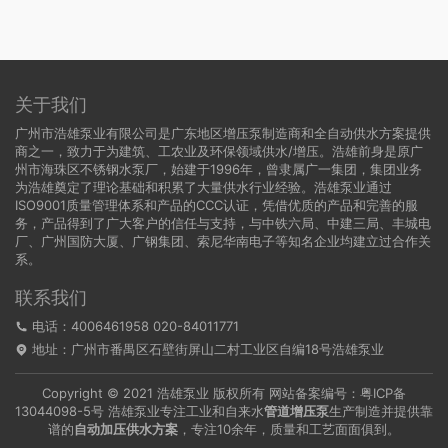
关于我们
广州市浩雄泵业有限公司是广东地区增压泵制造商和全自动供水方案提供
商之一，致力于为建筑、工农业及环保领域供水/增压。浩雄前身是原广
州市海珠区不锈钢水泵厂，始建于1996年，曾隶属广一集团，集团业务
为浩雄奠定了理论基础和积累了大量供水行业经验。浩雄泵业通过
ISO9001质量管理体系和产品的CCC认证，凭借优质的产品和完善的服
务，产品得到了广大客户的信任与支持，与中铁六局、中建三局、丰城电
厂、广州国防大厦、广钢集团、索尼华南电子等知名企业均建立过合作关
系。
联系我们
电话：4006461958 020-84011771
地址：广州市番禺区石壁街屏山二村工业区自编18号浩雄泵业
Copyright © 2021 浩雄泵业 版权所有 网站备案编号：
粤ICP备
13044098-5号
浩雄泵业专注工业和自来水
管道增压泵
生产制造并提供靠
谱的
自动加压供水方案
，专注10余年，质量和工艺面面俱到。