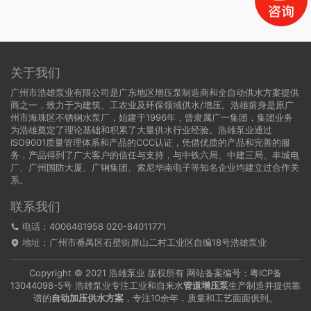
关于我们
广州市浩雄泵业有限公司是广东地区增压泵制造商和全自动供水方案提供
商之一，致力于为建筑、工农业及环保领域供水/增压。浩雄前身是原广
州市海珠区不锈钢水泵厂，始建于1996年，曾隶属广一集团，集团业务
为浩雄奠定了理论基础和积累了大量供水行业经验。浩雄泵业通过
ISO9001质量管理体系和产品的CCC认证，凭借优质的产品和完善的服
务，产品得到了广大客户的信任与支持，与中铁六局、中建三局、丰城电
厂、广州国防大厦、广钢集团、索尼华南电子等知名企业均建立过合作关
系。
联系我们
电话：4006461958 020-84011771
地址：广州市番禺区石壁街屏山二村工业区自编18号浩雄泵业
Copyright © 2021 浩雄泵业 版权所有 网站备案编号：
粤ICP备
13044098-5号
浩雄泵业专注工业和自来水
管道增压泵
生产制造并提供靠
谱的
自动加压供水方案
，专注10余年，质量和工艺面面俱到。