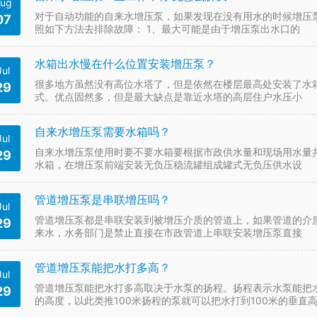
ug
对于自动功能的自来水增压泵，如果发现在没有用水的时候增压
07
照如下方法去排除故障： 1、最大可能是由于增压泵出水口的
水箱出水慢在什么位置安装增压泵？
Jul
很多地方虽然没有高位水塔了，但是依然在楼层最高处安装了水
29
式。优点固然多，但是最大缺点是靠近水塔的高层住户水压小
自来水增压泵需要水箱吗？
Jul
自来水增压泵使用时要不要水箱要根据市政供水量和现场用水量共
29
水箱，在增压泵前端安装无负压稳流罐组成罐式无负压供水设
管道增压泵是串联增压吗？
Jul
管道增压泵都是串联安装到被增压介质的管道上，如果管道的介
29
来水，水务部门是禁止直接在市政管道上串联安装增压泵直接
管道增压泵能把水打多高？
Jul
管道增压泵能把水打多高取决于水泵的扬程。扬程表示水泵能把
29
的高度，以此类推100米扬程的泵就可以把水打到100米的垂直