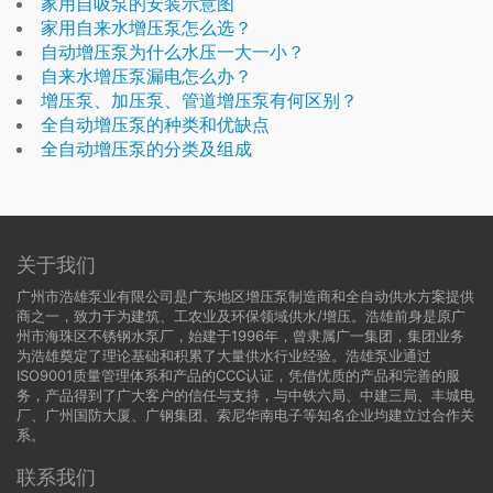
家用自吸泵的安装示意图
家用自来水增压泵怎么选？
自动增压泵为什么水压一大一小？
自来水增压泵漏电怎么办？
增压泵、加压泵、管道增压泵有何区别？
全自动增压泵的种类和优缺点
全自动增压泵的分类及组成
关于我们
广州市浩雄泵业有限公司是广东地区增压泵制造商和全自动供水方案提供
商之一，致力于为建筑、工农业及环保领域供水/增压。浩雄前身是原广
州市海珠区不锈钢水泵厂，始建于1996年，曾隶属广一集团，集团业务
为浩雄奠定了理论基础和积累了大量供水行业经验。浩雄泵业通过
ISO9001质量管理体系和产品的CCC认证，凭借优质的产品和完善的服
务，产品得到了广大客户的信任与支持，与中铁六局、中建三局、丰城电
厂、广州国防大厦、广钢集团、索尼华南电子等知名企业均建立过合作关
系。
联系我们