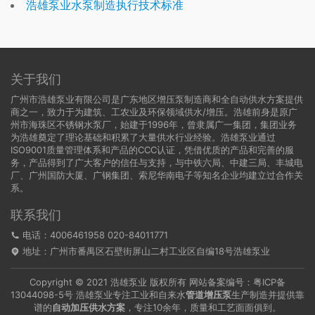
浩雄泵业水泵制造执行技术标准
关于我们
广州市浩雄泵业有限公司是广东地区增压泵制造商和全自动供水方案提供
商之一，致力于为建筑、工农业及环保领域供水/增压。浩雄前身是原广
州市海珠区不锈钢水泵厂，始建于1996年，曾隶属广一集团，集团业务
为浩雄奠定了理论基础和积累了大量供水行业经验。浩雄泵业通过
ISO9001质量管理体系和产品的CCC认证，凭借优质的产品和完善的服
务，产品得到了广大客户的信任与支持，与中铁六局、中建三局、丰城电
厂、广州国防大厦、广钢集团、索尼华南电子等知名企业均建立过合作关
系。
联系我们
电话：4006461958 020-84011771
地址：广州市番禺区石壁街屏山二村工业区自编18号浩雄泵业
Copyright © 2021 浩雄泵业 版权所有 网站备案编号：
粤ICP备
13044098-5号
浩雄泵业专注工业和自来水
管道增压泵
生产制造并提供靠
谱的
自动加压供水方案
，专注10余年，质量和工艺面面俱到。