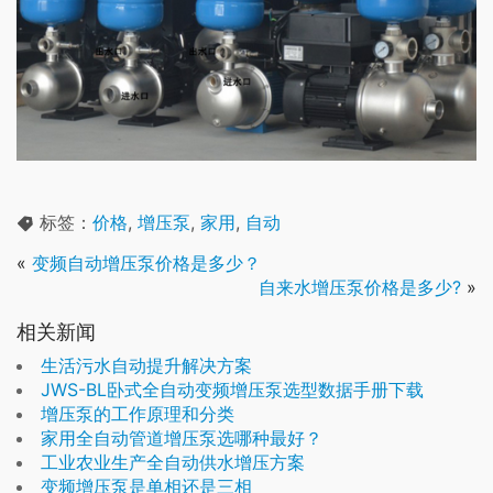
标签：
价格
,
增压泵
,
家用
,
自动
«
变频自动增压泵价格是多少？
自来水增压泵价格是多少?
»
相关新闻
生活污水自动提升解决方案
JWS-BL卧式全自动变频增压泵选型数据手册下载
增压泵的工作原理和分类
家用全自动管道增压泵选哪种最好？
工业农业生产全自动供水增压方案
变频增压泵是单相还是三相