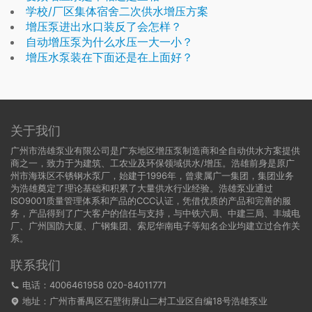
学校/厂区集体宿舍二次供水增压方案
增压泵进出水口装反了会怎样？
自动增压泵为什么水压一大一小？
增压水泵装在下面还是在上面好？
关于我们
广州市浩雄泵业有限公司是广东地区增压泵制造商和全自动供水方案提供
商之一，致力于为建筑、工农业及环保领域供水/增压。浩雄前身是原广
州市海珠区不锈钢水泵厂，始建于1996年，曾隶属广一集团，集团业务
为浩雄奠定了理论基础和积累了大量供水行业经验。浩雄泵业通过
ISO9001质量管理体系和产品的CCC认证，凭借优质的产品和完善的服
务，产品得到了广大客户的信任与支持，与中铁六局、中建三局、丰城电
厂、广州国防大厦、广钢集团、索尼华南电子等知名企业均建立过合作关
系。
联系我们
电话：4006461958 020-84011771
地址：广州市番禺区石壁街屏山二村工业区自编18号浩雄泵业