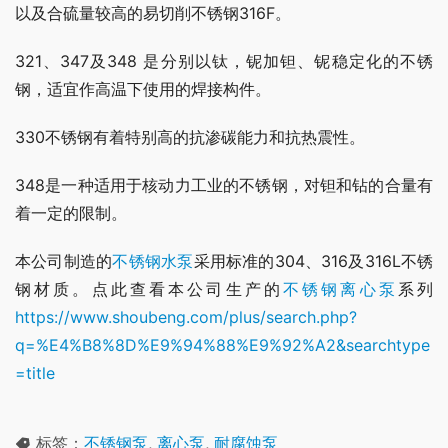
以及合硫量较高的易切削不锈钢316F。
321、347及348 是分别以钛，铌加钽、铌稳定化的不锈
钢，适宜作高温下使用的焊接构件。
330不锈钢有着特别高的抗渗碳能力和抗热震性。
348是一种适用于核动力工业的不锈钢，对钽和钻的合量有
着一定的限制。
本公司制造的
不锈钢水泵
采用标准的304、316及316L不锈
钢材质。点此查看本公司生产的
不锈钢离心泵
系列 
https://www.shoubeng.com/plus/search.php?
q=%E4%B8%8D%E9%94%88%E9%92%A2&searchtype
=title
标签：
不锈钢泵
,
离心泵
,
耐腐蚀泵