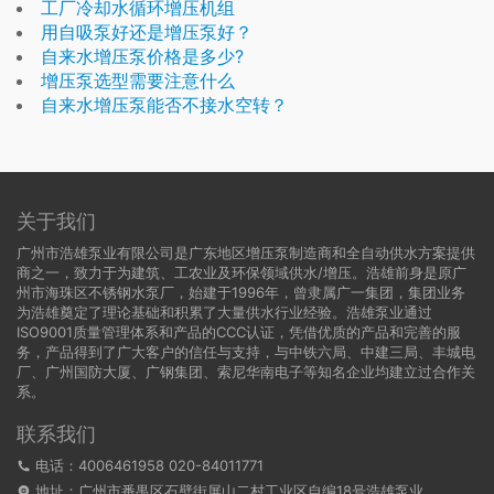
工厂冷却水循环增压机组
用自吸泵好还是增压泵好？
自来水增压泵价格是多少?
增压泵选型需要注意什么
自来水增压泵能否不接水空转？
关于我们
广州市浩雄泵业有限公司是广东地区增压泵制造商和全自动供水方案提供
商之一，致力于为建筑、工农业及环保领域供水/增压。浩雄前身是原广
州市海珠区不锈钢水泵厂，始建于1996年，曾隶属广一集团，集团业务
为浩雄奠定了理论基础和积累了大量供水行业经验。浩雄泵业通过
ISO9001质量管理体系和产品的CCC认证，凭借优质的产品和完善的服
务，产品得到了广大客户的信任与支持，与中铁六局、中建三局、丰城电
厂、广州国防大厦、广钢集团、索尼华南电子等知名企业均建立过合作关
系。
联系我们
电话：4006461958 020-84011771
地址：广州市番禺区石壁街屏山二村工业区自编18号浩雄泵业