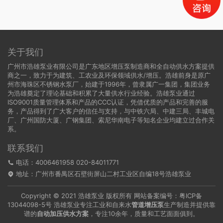
关于我们
广州市浩雄泵业有限公司是广东地区增压泵制造商和全自动供水方案提供
商之一，致力于为建筑、工农业及环保领域供水/增压。浩雄前身是原广
州市海珠区不锈钢水泵厂，始建于1996年，曾隶属广一集团，集团业务
为浩雄奠定了理论基础和积累了大量供水行业经验。浩雄泵业通过
ISO9001质量管理体系和产品的CCC认证，凭借优质的产品和完善的服
务，产品得到了广大客户的信任与支持，与中铁六局、中建三局、丰城电
厂、广州国防大厦、广钢集团、索尼华南电子等知名企业均建立过合作关
系。
联系我们
电话：4006461958 020-84011771
地址：广州市番禺区石壁街屏山二村工业区自编18号浩雄泵业
Copyright © 2021 浩雄泵业 版权所有 网站备案编号：
粤ICP备
13044098-5号
浩雄泵业专注工业和自来水
管道增压泵
生产制造并提供靠
谱的
自动加压供水方案
，专注10余年，质量和工艺面面俱到。