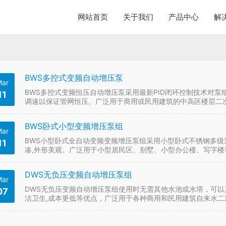
网站首页
关于我们
产品中心
解
BWS多控式变频自动增压泵
ar
BWS多控式变频恒压自动增压泵采用最新PID闭环控制技术对
11
调速以保证管网恒压。广泛用于商用或民用建筑的中高区楼层二
BWS卧式小型变频增压泵组
ar
BWS小型卧式全自动变频变频增压泵组采用小型卧式不锈钢多级泵
11
凑,外形美观。广泛用于小型居民区、别墅、小型办公楼、写字楼
DWS无负压变频自动增压泵组
ar
DWS无负压变频自动增压泵组使用时无需其他水池或水塔，可以
07
洁卫生,成本更低等优点，广泛用于各种商用和民用建筑自来水二