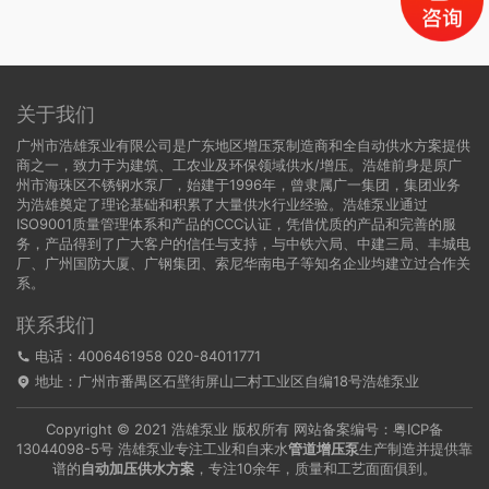
关于我们
广州市浩雄泵业有限公司是广东地区增压泵制造商和全自动供水方案提供
商之一，致力于为建筑、工农业及环保领域供水/增压。浩雄前身是原广
州市海珠区不锈钢水泵厂，始建于1996年，曾隶属广一集团，集团业务
为浩雄奠定了理论基础和积累了大量供水行业经验。浩雄泵业通过
ISO9001质量管理体系和产品的CCC认证，凭借优质的产品和完善的服
务，产品得到了广大客户的信任与支持，与中铁六局、中建三局、丰城电
厂、广州国防大厦、广钢集团、索尼华南电子等知名企业均建立过合作关
系。
联系我们
电话：4006461958 020-84011771
地址：广州市番禺区石壁街屏山二村工业区自编18号浩雄泵业
Copyright © 2021 浩雄泵业 版权所有 网站备案编号：
粤ICP备
13044098-5号
浩雄泵业专注工业和自来水
管道增压泵
生产制造并提供靠
谱的
自动加压供水方案
，专注10余年，质量和工艺面面俱到。