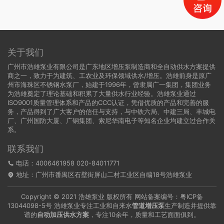
关于我们
广州市浩雄泵业有限公司是广东地区增压泵制造商和全自动供水方案提供
商之一，致力于为建筑、工农业及环保领域供水/增压。浩雄前身是原广
州市海珠区不锈钢水泵厂，始建于1996年，曾隶属广一集团，集团业务
为浩雄奠定了理论基础和积累了大量供水行业经验。浩雄泵业通过
ISO9001质量管理体系和产品的CCC认证，凭借优质的产品和完善的服
务，产品得到了广大客户的信任与支持，与中铁六局、中建三局、丰城电
厂、广州国防大厦、广钢集团、索尼华南电子等知名企业均建立过合作关
系。
联系我们
电话：4006461958 020-84011771
地址：广州市番禺区石壁街屏山二村工业区自编18号浩雄泵业
Copyright © 2021 浩雄泵业 版权所有 网站备案编号：
粤ICP备
13044098-5号
浩雄泵业专注工业和自来水
管道增压泵
生产制造并提供靠
谱的
自动加压供水方案
，专注10余年，质量和工艺面面俱到。