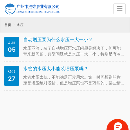
首页
水压
自动增压泵为什么水压一大一小？
Jun
水压不够，装了自动增压泵水压问题是解决了，但可能
05
带来新问题，典型问题就是水压一大一小，特别是有冷
热水混合淋浴的时候表现尤为明显。是什么原因造成了
这个现象呢?下面针对
水管的水压太小能装增压泵吗？
Oct
水管水压太低，不能满足正常用水。第一时间想到的肯
27
定是增压绝对没错，但是增压泵也不是万能的，某些情
况装了增压泵可能也达不到您的预期效果，分情形处
理： 1、对于家庭用户