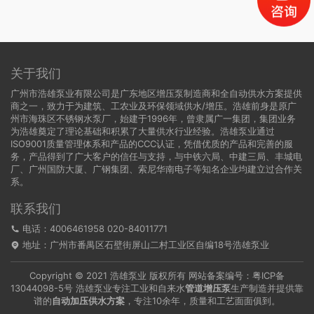
关于我们
广州市浩雄泵业有限公司是广东地区增压泵制造商和全自动供水方案提供
商之一，致力于为建筑、工农业及环保领域供水/增压。浩雄前身是原广
州市海珠区不锈钢水泵厂，始建于1996年，曾隶属广一集团，集团业务
为浩雄奠定了理论基础和积累了大量供水行业经验。浩雄泵业通过
ISO9001质量管理体系和产品的CCC认证，凭借优质的产品和完善的服
务，产品得到了广大客户的信任与支持，与中铁六局、中建三局、丰城电
厂、广州国防大厦、广钢集团、索尼华南电子等知名企业均建立过合作关
系。
联系我们
电话：4006461958 020-84011771
地址：广州市番禺区石壁街屏山二村工业区自编18号浩雄泵业
Copyright © 2021 浩雄泵业 版权所有 网站备案编号：
粤ICP备
13044098-5号
浩雄泵业专注工业和自来水
管道增压泵
生产制造并提供靠
谱的
自动加压供水方案
，专注10余年，质量和工艺面面俱到。